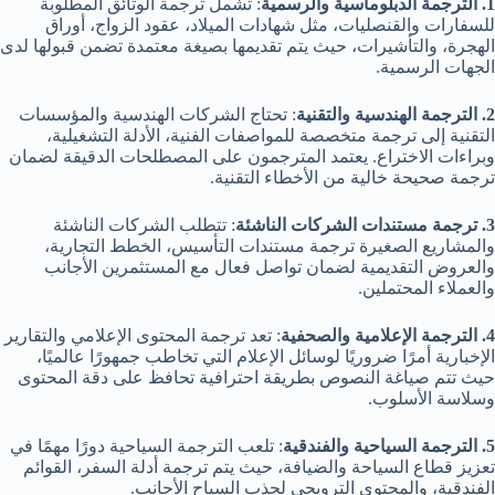
1. الترجمة الدبلوماسية والرسمية
: تشمل ترجمة الوثائق المطلوبة
للسفارات والقنصليات، مثل شهادات الميلاد، عقود الزواج، أوراق
الهجرة، والتأشيرات، حيث يتم تقديمها بصيغة معتمدة تضمن قبولها لدى
الجهات الرسمية.
2. الترجمة الهندسية والتقنية
: تحتاج الشركات الهندسية والمؤسسات
التقنية إلى ترجمة متخصصة للمواصفات الفنية، الأدلة التشغيلية،
وبراءات الاختراع. يعتمد المترجمون على المصطلحات الدقيقة لضمان
ترجمة صحيحة خالية من الأخطاء التقنية.
3. ترجمة مستندات الشركات الناشئة
: تتطلب الشركات الناشئة
والمشاريع الصغيرة ترجمة مستندات التأسيس، الخطط التجارية،
والعروض التقديمية لضمان تواصل فعال مع المستثمرين الأجانب
والعملاء المحتملين.
4. الترجمة الإعلامية والصحفية
: تعد ترجمة المحتوى الإعلامي والتقارير
الإخبارية أمرًا ضروريًا لوسائل الإعلام التي تخاطب جمهورًا عالميًا،
حيث تتم صياغة النصوص بطريقة احترافية تحافظ على دقة المحتوى
وسلاسة الأسلوب.
5. الترجمة السياحية والفندقية
: تلعب الترجمة السياحية دورًا مهمًا في
تعزيز قطاع السياحة والضيافة، حيث يتم ترجمة أدلة السفر، القوائم
الفندقية، والمحتوى الترويجي لجذب السياح الأجانب.